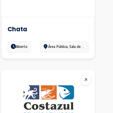
Chata
Estado:
Ubicación:
Abierto
Área Pública, Sala de última espera