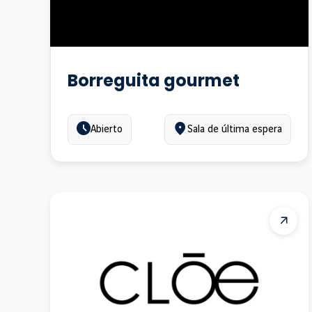
4
7
Borreguita gourmet
8
9
Estado:
Ubicación:
Abierto
Sala de última espera
10
11
12
13
14
5